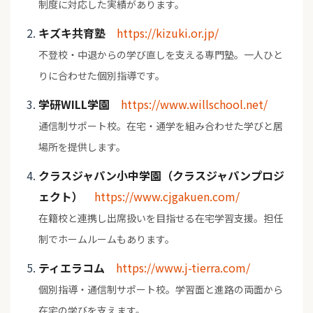
制度に対応した実績があります。
キズキ共育塾
https://kizuki.or.jp/
不登校・中退からの学び直しを支える専門塾。一人ひと
りに合わせた個別指導です。
学研WILL学園
https://www.willschool.net/
通信制サポート校。在宅・通学を組み合わせた学びと居
場所を提供します。
クラスジャパン小中学園（クラスジャパンプロジ
ェクト）
https://www.cjgakuen.com/
在籍校と連携し出席扱いを目指せる在宅学習支援。担任
制でホームルームもあります。
ティエラコム
https://www.j-tierra.com/
個別指導・通信制サポート校。学習面と進路の両面から
在宅の学びを支えます。