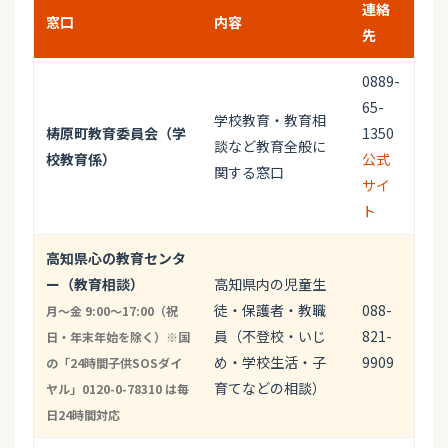
連絡
窓口
内容
先
0889-
65-
学校教育・教育相
梼原町教育委員会（学
1350
談など教育全般に
校教育係）
公式
関する窓口
サイ
ト
高知県心の教育センタ
ー（教育相談）
高知県内の児童生
徒・保護者・教職
088-
月〜金 9:00〜17:00（祝
員（不登校・いじ
821-
日・年末年始を除く）※国
め・学校生活・子
9909
の「24時間子供SOSダイ
育てなどの相談）
ヤル」0120-0-78310 は毎
日24時間対応