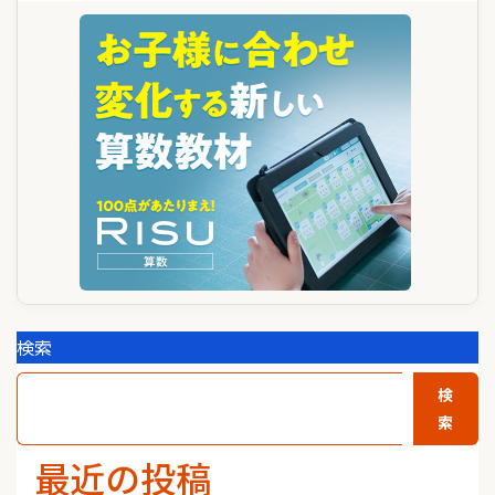
ー
シ
ョ
ン
検索
検
索
最近の投稿