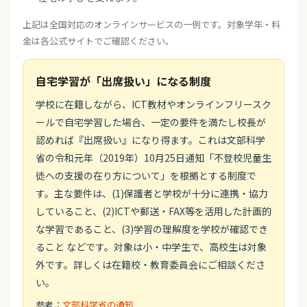
上記は全国対応のオンラインサービスの一例です。対象学年・料
金は各公式サイトでご確認ください。
自宅学習が「出席扱い」になる制度
学校に在籍しながら、ICT教材やオンラインフリースク
ールで自宅学習した場合、一定の要件を満たし校長が
認めれば『出席扱い』になり得ます。これは文部科学
省の令和元年（2019年）10月25日通知「不登校児童生
徒への支援の在り方について」を根拠とする制度で
す。主な要件は、(1)保護者と学校が十分に連携・協力
していること、(2)ICTや郵送・FAX等を活用した計画的
な学習であること、(3)学習の理解度を学校が確認でき
ること などです。対象は小・中学生で、高校生は対象
外です。詳しくは在籍校・教育委員会にご相談くださ
い。
参考：
文部科学省の通知