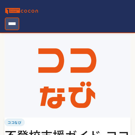
Skip
to
content
ココなび