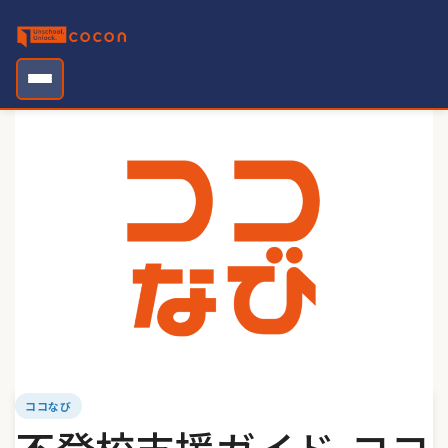
Skip
to
content
ココなび