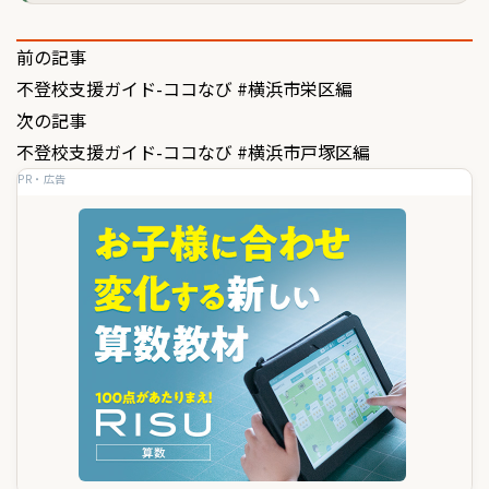
投
前の記事
不登校支援ガイド-ココなび #横浜市栄区編
稿
次の記事
ナ
不登校支援ガイド-ココなび #横浜市戸塚区編
ビ
PR・広告
ゲ
ー
シ
ョ
ン