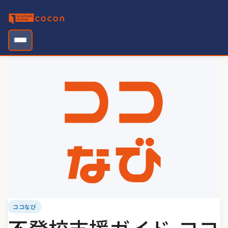
Skip
to
content
ココなび