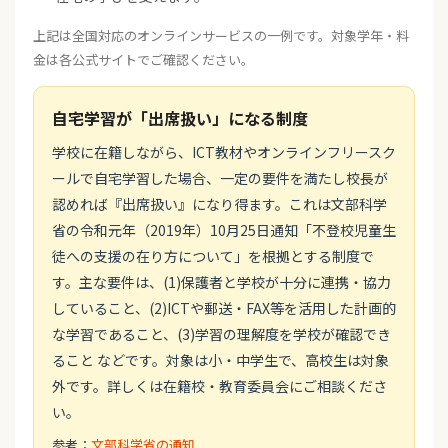
上記は全国対応のオンラインサービスの一例です。対象学年・料
金は各公式サイトでご確認ください。
自宅学習が「出席扱い」になる制度
学校に在籍しながら、ICT教材やオンラインフリースク
ールで自宅学習した場合、一定の要件を満たし校長が
認めれば『出席扱い』になり得ます。これは文部科学
省の令和元年（2019年）10月25日通知「不登校児童生
徒への支援の在り方について」を根拠とする制度で
す。主な要件は、(1)保護者と学校が十分に連携・協力
していること、(2)ICTや郵送・FAX等を活用した計画的
な学習であること、(3)学習の理解度を学校が確認でき
ること などです。対象は小・中学生で、高校生は対象
外です。詳しくは在籍校・教育委員会にご相談くださ
い。
参考：
文部科学省の通知