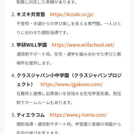
制度に対応した実績があります。
キズキ共育塾
https://kizuki.or.jp/
不登校・中退からの学び直しを支える専門塾。一人ひと
りに合わせた個別指導です。
学研WILL学園
https://www.willschool.net/
通信制サポート校。在宅・通学を組み合わせた学びと居
場所を提供します。
クラスジャパン小中学園（クラスジャパンプロジ
ェクト）
https://www.cjgakuen.com/
在籍校と連携し出席扱いを目指せる在宅学習支援。担任
制でホームルームもあります。
ティエラコム
https://www.j-tierra.com/
個別指導・通信制サポート校。学習面と進路の両面から
在宅の学びを支えます。