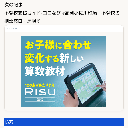
ナ
次の記事
ビ
不登校支援ガイド-ココなび #高岡郡佐川町編｜不登校の
ゲ
相談窓口・居場所
PR・広告
ー
シ
ョ
ン
検索