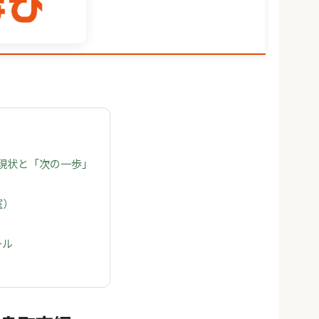
の現状と「次の一歩」
室）
ール