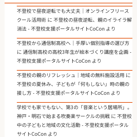
不登校で昼夜逆転でも大丈夫｜オンラインフリース
クール活用術
に
不登校の昼夜逆転、親のイライラ解
消法 - 不登校支援ポータルサイトCoCon
より
不登校から通信制高校へ｜手厚い個別指導の選び方
に
通信制高校の高校3年生が絵本づくり講座を企画 -
不登校支援ポータルサイトCoCon
より
不登校の親のリフレッシュ｜地域の無料施設活用
に
不登校の夏休み、子どもが「何もしない」時の親の
接し方 - 不登校支援ポータルサイトCoCon
より
学校でも家でもない、第3の「音楽という居場所」。
神戸・明石で始まる吹奏楽サークルの挑戦
に
不登校
中の子どもと地域の文化活動 - 不登校支援ポータル
サイトCoCon
より