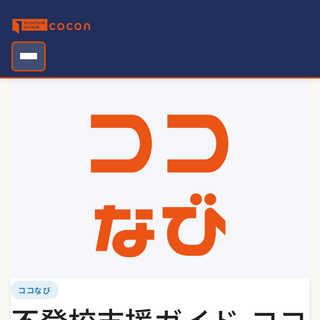
Skip
to
content
ココなび