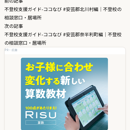
投
前の記事
不登校支援ガイド-ココなび #安芸郡北川村編｜不登校の
稿
相談窓口・居場所
ナ
次の記事
ビ
不登校支援ガイド-ココなび #安芸郡奈半利町編｜不登校
ゲ
の相談窓口・居場所
PR・広告
ー
シ
ョ
ン