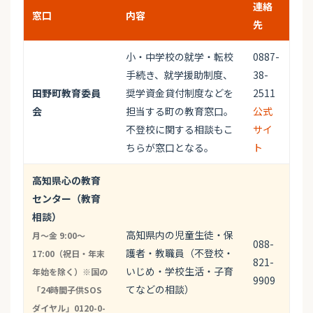
連絡
窓口
内容
先
小・中学校の就学・転校
0887-
手続き、就学援助制度、
38-
田野町教育委員
奨学資金貸付制度などを
2511
会
担当する町の教育窓口。
公式
不登校に関する相談もこ
サイ
ちらが窓口となる。
ト
高知県心の教育
センター（教育
相談）
高知県内の児童生徒・保
月〜金 9:00〜
088-
護者・教職員（不登校・
17:00（祝日・年末
821-
いじめ・学校生活・子育
年始を除く）※国の
9909
てなどの相談）
「24時間子供SOS
ダイヤル」0120-0-