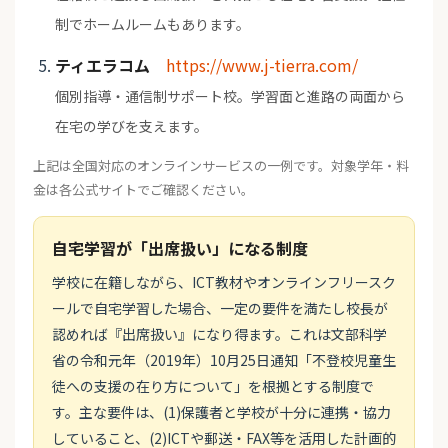
制でホームルームもあります。
ティエラコム
https://www.j-tierra.com/
個別指導・通信制サポート校。学習面と進路の両面から
在宅の学びを支えます。
上記は全国対応のオンラインサービスの一例です。対象学年・料
金は各公式サイトでご確認ください。
自宅学習が「出席扱い」になる制度
学校に在籍しながら、ICT教材やオンラインフリースク
ールで自宅学習した場合、一定の要件を満たし校長が
認めれば『出席扱い』になり得ます。これは文部科学
省の令和元年（2019年）10月25日通知「不登校児童生
徒への支援の在り方について」を根拠とする制度で
す。主な要件は、(1)保護者と学校が十分に連携・協力
していること、(2)ICTや郵送・FAX等を活用した計画的