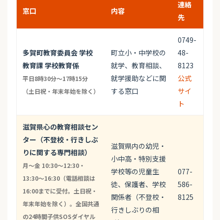
連絡
窓口
内容
先
0749-
多賀町教育委員会 学校
町立小・中学校の
48-
教育課 学校教育係
就学、教育相談、
8123
就学援助などに関
公式
平日8時30分〜17時15分
する窓口
サイ
（土日祝・年末年始を除く）
ト
滋賀県心の教育相談セン
ター（不登校・行きしぶ
滋賀県内の幼児・
りに関する専門相談）
小中高・特別支援
月〜金 10:30〜12:30・
学校等の児童生
077-
13:30〜16:30（電話相談は
徒、保護者、学校
586-
16:00までに受付。土日祝・
関係者（不登校・
8125
年末年始を除く）。全国共通
行きしぶりの相
の24時間子供SOSダイヤル