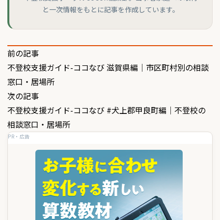
と一次情報をもとに記事を作成しています。
投
前の記事
不登校支援ガイド-ココなび 滋賀県編｜市区町村別の相談
稿
窓口・居場所
ナ
次の記事
ビ
不登校支援ガイド-ココなび #犬上郡甲良町編｜不登校の
ゲ
相談窓口・居場所
PR・広告
ー
シ
ョ
ン