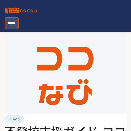
Skip
to
content
ココなび