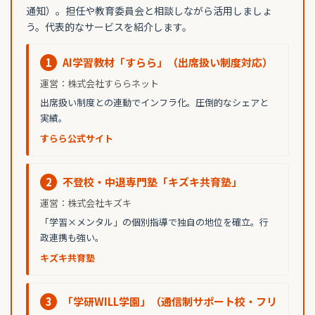
通知）。担任や教育委員会と相談しながら活用しましょ
う。代表的なサービスを紹介します。
1
AI学習教材「すらら」（出席扱い制度対応）
運営：株式会社すららネット
出席扱い制度との連動でインフラ化。圧倒的なシェアと
実績。
すらら公式サイト
2
不登校・中退専門塾「キズキ共育塾」
運営：株式会社キズキ
「学習×メンタル」の個別指導で独自の地位を確立。行
政連携も強い。
キズキ共育塾
3
「学研WILL学園」（通信制サポート校・フリ