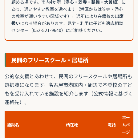
組める場です。市内4か所（
浄心・笠寺・鶴舞・大曽根
）に
あり、通いやすい教室を選べます（港区からは笠寺・浄心
の教室が通いやすい区域です）。通所により在籍校の
出席
扱い
になる場合があります。見学・利用は子ども適応相談
センター（052-521-9640）にご相談ください。
民間のフリースクール・居場所
公的な支援とあわせて、民間のフリースクールや居場所も
選択肢になります。名古屋市港区内・周辺で不登校の子ど
もを受け入れている施設を紹介します（公式情報に基づく
連絡先）。
ホー
施設名
所在地
電話
ムペ
ージ