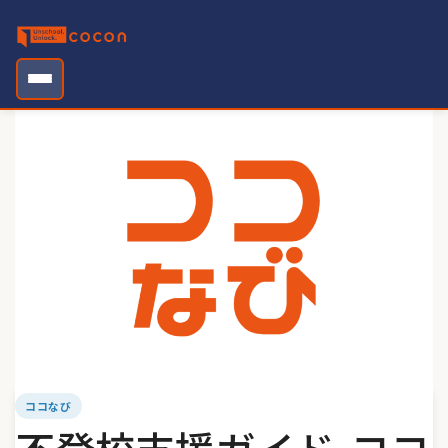
Skip
to
content
ココなび