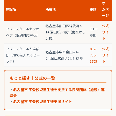
ホー
施設名
所在地
電話
ムペ
ージ
名古屋市熱田区森後町7-
公式
フリースクールカシオ
※HP
14 沼田ビル3階（南区から
サイ
ペア（個別対応中心）
参照
近接）
ト
フリースクールたんぽ
052-
公式
名古屋市中区金山2-4-
ぽ（NPO法人ハッピー
750-
サイ
2（金山駅徒歩5分）ほか
ラボ）
1765
ト
もっと探す｜公式の一覧
・
名古屋市 不登校児童生徒を支援する民間団体（施設）連
絡会
・
名古屋市 不登校児童生徒支援サイト