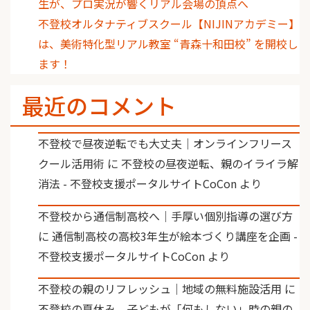
生が、プロ実況が響くリアル会場の頂点へ
不登校オルタナティブスクール【NIJINアカデミー】
は、美術特化型リアル教室 “青森十和田校” を開校し
ます！
最近のコメント
不登校で昼夜逆転でも大丈夫｜オンラインフリース
クール活用術
に
不登校の昼夜逆転、親のイライラ解
消法 - 不登校支援ポータルサイトCoCon
より
不登校から通信制高校へ｜手厚い個別指導の選び方
に
通信制高校の高校3年生が絵本づくり講座を企画 -
不登校支援ポータルサイトCoCon
より
不登校の親のリフレッシュ｜地域の無料施設活用
に
不登校の夏休み、子どもが「何もしない」時の親の