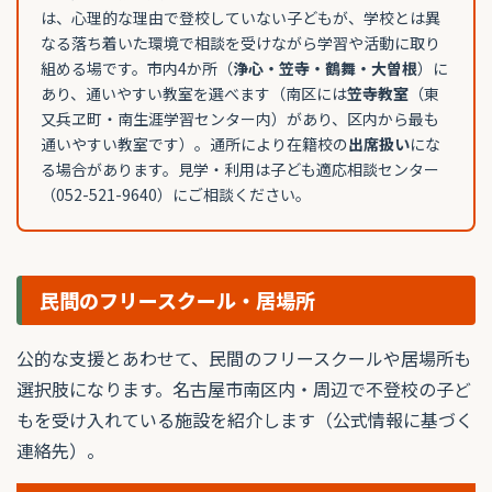
は、心理的な理由で登校していない子どもが、学校とは異
なる落ち着いた環境で相談を受けながら学習や活動に取り
組める場です。市内4か所（
浄心・笠寺・鶴舞・大曽根
）に
あり、通いやすい教室を選べます（南区には
笠寺教室
（東
又兵ヱ町・南生涯学習センター内）があり、区内から最も
通いやすい教室です）。通所により在籍校の
出席扱い
にな
る場合があります。見学・利用は子ども適応相談センター
（052-521-9640）にご相談ください。
民間のフリースクール・居場所
公的な支援とあわせて、民間のフリースクールや居場所も
選択肢になります。名古屋市南区内・周辺で不登校の子ど
もを受け入れている施設を紹介します（公式情報に基づく
連絡先）。