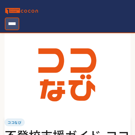
Skip
to
content
ココなび