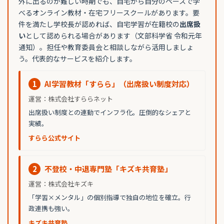
外に出るのが難しい時期でも、自宅から自分のペースで学
べるオンライン教材・在宅フリースクールがあります。要
件を満たし学校長が認めれば、自宅学習が在籍校の
出席扱
い
として認められる場合があります（文部科学省 令和元年
通知）。担任や教育委員会と相談しながら活用しましょ
う。代表的なサービスを紹介します。
1
AI学習教材「すらら」（出席扱い制度対応）
運営：株式会社すららネット
出席扱い制度との連動でインフラ化。圧倒的なシェアと
実績。
すらら公式サイト
2
不登校・中退専門塾「キズキ共育塾」
運営：株式会社キズキ
「学習×メンタル」の個別指導で独自の地位を確立。行
政連携も強い。
キズキ共育塾