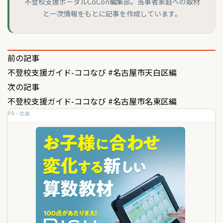
不登校支援ポータルCoCon編集部。当事者家庭への取材
と一次情報をもとに記事を作成しています。
投
前の記事
不登校支援ガイド-ココなび #名古屋市天白区編
稿
次の記事
ナ
不登校支援ガイド-ココなび #名古屋市名東区編
ビ
PR・広告
ゲ
ー
シ
ョ
ン