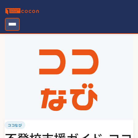
Skip
to
content
ココなび