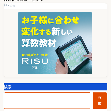
ゲ
PR・広告
ー
シ
ョ
ン
検索
検
索