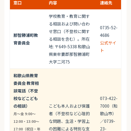
窓口
内容
連絡先
学校教育・教育に関す
る相談および問い合わ
0735-52-
せ窓口（不登校に関す
那智勝浦町教
4686
る相談を含む）。所在
育委員会
公式サイ
地: 〒649-5338 和歌山
ト
県東牟婁郡那智勝浦町
大字二河75
和歌山県教育
委員会 教育相
談電話（不登
校などこども
073-422-
の相談）
こども本人および保護
7000（和
者（不登校など心理的
歌山市）
月〜金 9:00〜
な問題、生活・学習上
／0739-
12:00・13:00〜
の困難による特別な支
23-
17:00（祝日・年