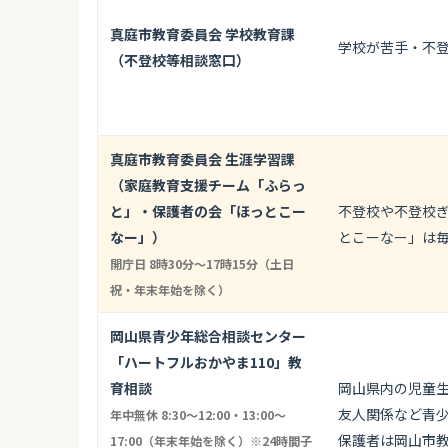
真庭市教育委員会 学校教育課
学校が苦手・不
（不登校等相談窓口）
真庭市教育委員会 生涯学習課
（家庭教育支援チーム「ふらっ
と」・保護者の会「ほっとこー
不登校や不登校
なー」）
とこーなー」は毎
開庁日 8時30分～17時15分（土日
祝・年末年始を除く）
岡山県青少年総合相談センター
「ハートフルおかやま110」教
育相談
岡山県内の児童
友人関係など青
年中無休 8:30〜12:00・13:00〜
保護者は岡山市教育
17:00（年末年始を除く）※24時間子