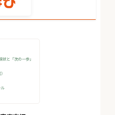
の現状と「次の一歩」
室）
ール