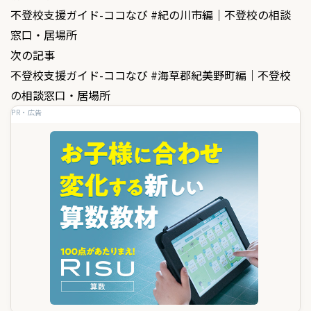
不登校支援ガイド-ココなび #紀の川市編｜不登校の相談
稿
窓口・居場所
ナ
次の記事
ビ
不登校支援ガイド-ココなび #海草郡紀美野町編｜不登校
ゲ
の相談窓口・居場所
PR・広告
ー
シ
ョ
ン