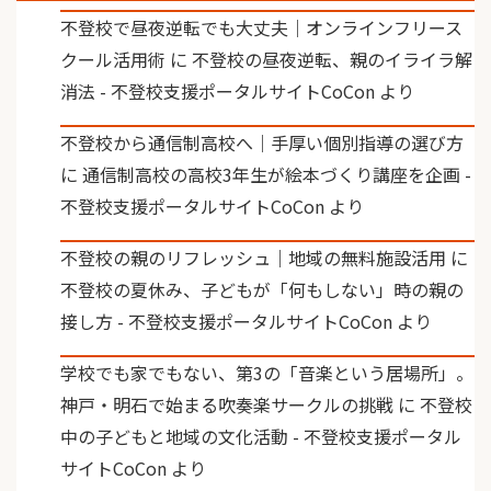
不登校で昼夜逆転でも大丈夫｜オンラインフリース
クール活用術
に
不登校の昼夜逆転、親のイライラ解
消法 - 不登校支援ポータルサイトCoCon
より
不登校から通信制高校へ｜手厚い個別指導の選び方
に
通信制高校の高校3年生が絵本づくり講座を企画 -
不登校支援ポータルサイトCoCon
より
不登校の親のリフレッシュ｜地域の無料施設活用
に
不登校の夏休み、子どもが「何もしない」時の親の
接し方 - 不登校支援ポータルサイトCoCon
より
学校でも家でもない、第3の「音楽という居場所」。
神戸・明石で始まる吹奏楽サークルの挑戦
に
不登校
中の子どもと地域の文化活動 - 不登校支援ポータル
サイトCoCon
より