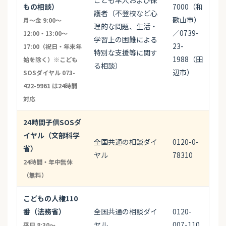
こども本人および保
もの相談）
7000（和
護者（不登校など心
歌山市）
月〜金 9:00〜
理的な問題、生活・
／0739-
12:00・13:00〜
学習上の困難による
23-
17:00（祝日・年末年
特別な支援等に関す
1988（田
始を除く）※こども
る相談）
辺市）
SOSダイヤル 073-
422-9961 は24時間
対応
24時間子供SOSダ
イヤル（文部科学
全国共通の相談ダイ
0120-0-
省）
ヤル
78310
24時間・年中無休
（無料）
こどもの人権110
番（法務省）
全国共通の相談ダイ
0120-
ヤル
007-110
平日 8:30〜