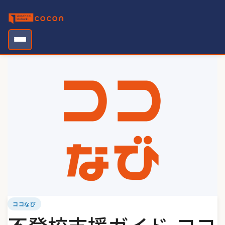
Skip
to
content
ココなび