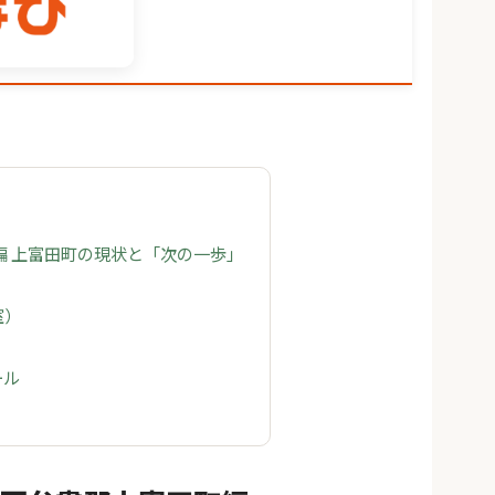
編 上富田町の現状と「次の一歩」
室）
ール