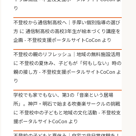
り
不登校から通信制高校へ｜手厚い個別指導の選び
方
に
通信制高校の高校3年生が絵本づくり講座を
企画 - 不登校支援ポータルサイトCoCon
より
不登校の親のリフレッシュ｜地域の無料施設活用
に
不登校の夏休み、子どもが「何もしない」時の
親の接し方 - 不登校支援ポータルサイトCoCon
よ
り
学校でも家でもない、第3の「音楽という居場
所」。神戸・明石で始まる吹奏楽サークルの挑戦
に
不登校中の子どもと地域の文化活動 - 不登校支
援ポータルサイトCoCon
より
不登校の子どもと夏休み｜自宅で非日常体験を！