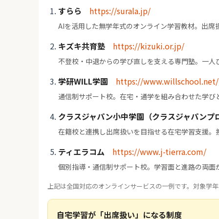
すらら
https://surala.jp/
AIを活用した無学年式のオンライン学習教材。出席
キズキ共育塾
https://kizuki.or.jp/
不登校・中退からの学び直しを支える専門塾。一人
学研WILL学園
https://www.willschool.net/
通信制サポート校。在宅・通学を組み合わせた学び
クラスジャパン小中学園（クラスジャパンプ
在籍校と連携し出席扱いを目指せる在宅学習支援。
ティエラコム
https://www.j-tierra.com/
個別指導・通信制サポート校。学習面と進路の両面
上記は全国対応のオンラインサービスの一例です。対象学年
自宅学習が「出席扱い」になる制度