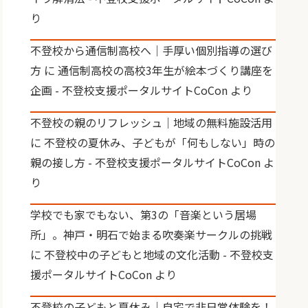
り
不登校から通信制高校へ｜手厚い個別指導の選び
方
に
通信制高校の高校3年生が絵本づくり講座を
企画 - 不登校支援ポータルサイトCoCon
より
不登校の親のリフレッシュ｜地域の無料施設活用
に
不登校の夏休み、子どもが「何もしない」時の
親の接し方 - 不登校支援ポータルサイトCoCon
よ
り
学校でも家でもない、第3の「音楽という居場
所」。神戸・明石で始まる吹奏楽サークルの挑戦
に
不登校中の子どもと地域の文化活動 - 不登校支
援ポータルサイトCoCon
より
不登校の子どもと夏休み｜自宅で非日常体験を！