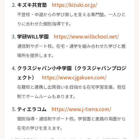
キズキ共育塾
https://kizuki.or.jp/
不登校・中退からの学び直しを支える専門塾。一人ひと
りに合わせた個別指導です。
学研WILL学園
https://www.willschool.net/
通信制サポート校。在宅・通学を組み合わせた学びと居
場所を提供します。
クラスジャパン小中学園（クラスジャパンプロジ
ェクト）
https://www.cjgakuen.com/
在籍校と連携し出席扱いを目指せる在宅学習支援。担任
制でホームルームもあります。
ティエラコム
https://www.j-tierra.com/
個別指導・通信制サポート校。学習面と進路の両面から
在宅の学びを支えます。