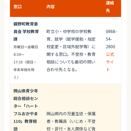
連絡
窓口
内容
先
鏡野町教育委
員会 学校教育
町立小・中学校の学校教
0868-
課
育、就学（就学援助・指定
54-
校変更・区域外就学等）に
2800
月曜日〜金曜日
関する窓口。不登校・教育
公式
8:30〜
相談についても最初の問い
サイ
17:15（祝日・
合わせ先となる。
ト
年末年始を除
く）
岡山県青少年
総合相談セン
ター「ハート
フルおかやま
岡山県内の児童生徒・保護
110」教育相
者・教職員（いじめ・不登
談
校・非行・友人関係など青