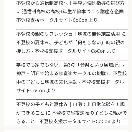
不登校から通信制高校へ｜手厚い個別指導の選び方
に
通信制高校の高校3年生が絵本づくり講座を企画 -
不登校支援ポータルサイトCoCon
より
不登校の親のリフレッシュ｜地域の無料施設活用
に
不登校の夏休み、子どもが「何もしない」時の親の
接し方 - 不登校支援ポータルサイトCoCon
より
学校でも家でもない、第3の「音楽という居場所」。
神戸・明石で始まる吹奏楽サークルの挑戦
に
不登校
中の子どもと地域の文化活動 - 不登校支援ポータル
サイトCoCon
より
不登校の子どもと夏休み｜自宅で非日常体験を！親
ができること
に
不登校で昼夜逆転の子どもに親がで
きること - 不登校支援ポータルサイトCoCon
より