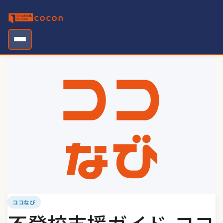
Skip
to
content
ココなび