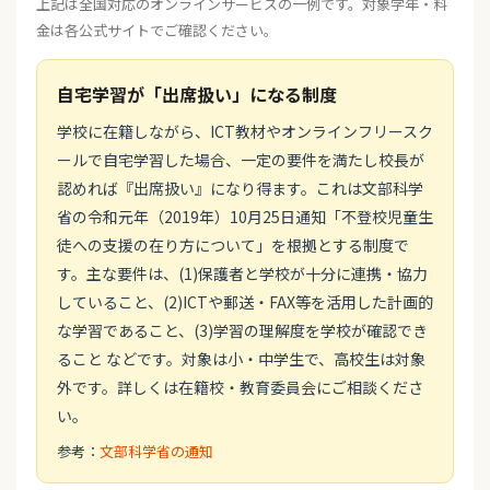
上記は全国対応のオンラインサービスの一例です。対象学年・料
金は各公式サイトでご確認ください。
自宅学習が「出席扱い」になる制度
学校に在籍しながら、ICT教材やオンラインフリースク
ールで自宅学習した場合、一定の要件を満たし校長が
認めれば『出席扱い』になり得ます。これは文部科学
省の令和元年（2019年）10月25日通知「不登校児童生
徒への支援の在り方について」を根拠とする制度で
す。主な要件は、(1)保護者と学校が十分に連携・協力
していること、(2)ICTや郵送・FAX等を活用した計画的
な学習であること、(3)学習の理解度を学校が確認でき
ること などです。対象は小・中学生で、高校生は対象
外です。詳しくは在籍校・教育委員会にご相談くださ
い。
参考：
文部科学省の通知