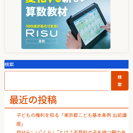
シ
ョ
ン
検索
検
索
最近の投稿
子どもの権利を知る「東京都こども基本条例 出前講
座」
自分らしい“くらし”とは？不登校の子を持つ親の会