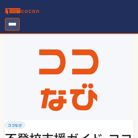
Skip
to
content
ココなび