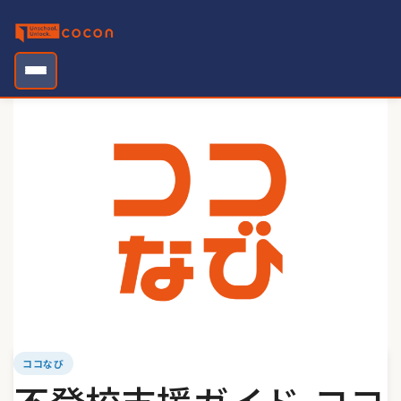
Skip
to
content
ココなび