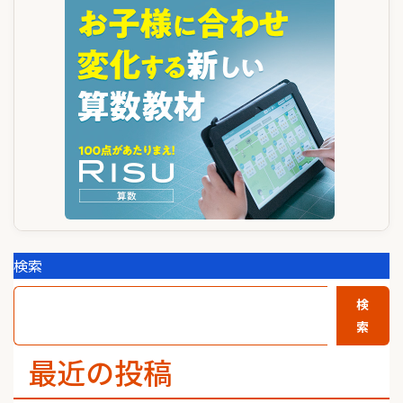
ゲ
ー
シ
ョ
ン
検索
検
索
最近の投稿