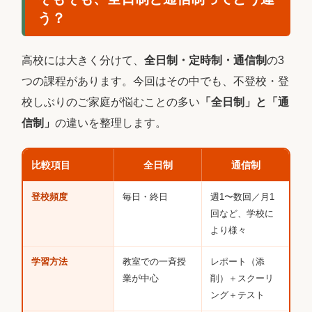
う？
高校には大きく分けて、
全日制・定時制・通信制
の3
つの課程があります。今回はその中でも、不登校・登
校しぶりのご家庭が悩むことの多い
「全日制」と「通
信制」
の違いを整理します。
比較項目
全日制
通信制
登校頻度
毎日・終日
週1〜数回／月1
回など、学校に
より様々
学習方法
教室での一斉授
レポート（添
業が中心
削）＋スクーリ
ング＋テスト