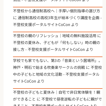
不登校から通信制高校へ｜手厚い個別指導の選び方
に
通信制高校の高校3年生が絵本づくり講座を企画 -
不登校支援ポータルサイトCoCon
より
不登校の親のリフレッシュ｜地域の無料施設活用
に
不登校の夏休み、子どもが「何もしない」時の親の
接し方 - 不登校支援ポータルサイトCoCon
より
学校でも家でもない、第3の「音楽という居場所」。
神戸・明石で始まる吹奏楽サークルの挑戦
に
不登校
中の子どもと地域の文化活動 - 不登校支援ポータル
サイトCoCon
より
不登校の子どもと夏休み｜自宅で非日常体験を！親
ができること
に
不登校で昼夜逆転の子どもに親がで
きること - 不登校支援ポータルサイトCoCon
より