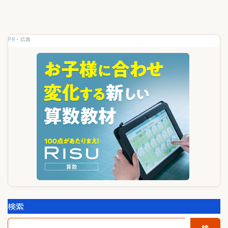
ー
シ
ョ
PR・広告
ン
検索