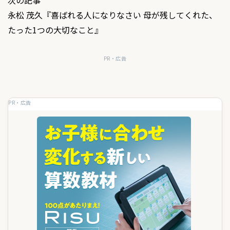
ビ
永松 茂久『喜ばれる人になりなさい 母が残してくれた、
ゲ
たった1つの大切なこと』
ー
PR・広告
シ
ョ
PR・広告
ン