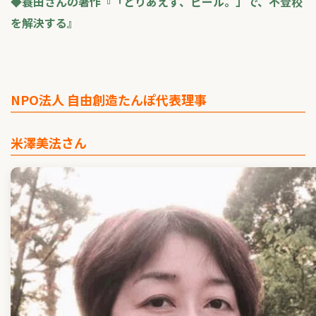
◆蓑田さんの著作『「とりあえず、ビール。」で、不登校
を解決する』
NPO法人 自由創造たんぽ代表理事
米澤美法さん