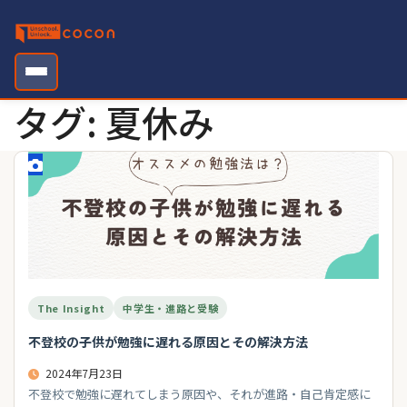
Skip
to
content
タグ:
夏休み
The Insight
中学生・進路と受験
不登校の子供が勉強に遅れる原因とその解決方法
2024年7月23日
不登校で勉強に遅れてしまう原因や、それが進路・自己肯定感に