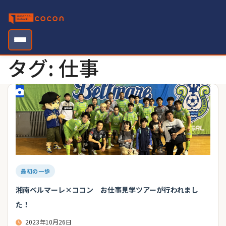
Skip
to
content
タグ:
仕事
最初の一歩
湘南ベルマーレ×ココン お仕事見学ツアーが行われまし
た！
2023年10月26日