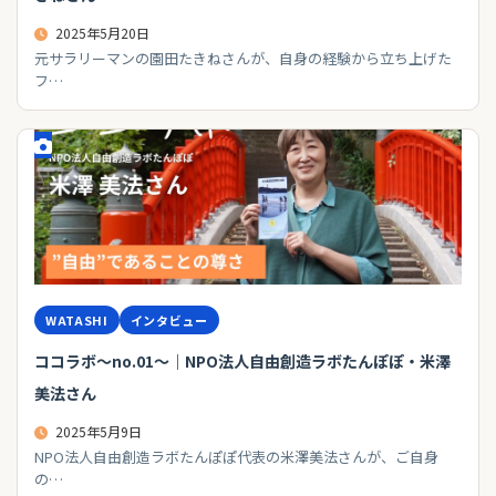
2025年5月20日
元サラリーマンの園田たきねさんが、自身の経験から立ち上げた
フ…
WATASHI
インタビュー
ココラボ～no.01～｜NPO法人自由創造ラボたんぽぽ・米澤
美法さん
2025年5月9日
NPO法人自由創造ラボたんぽぽ代表の米澤美法さんが、ご自身
の…