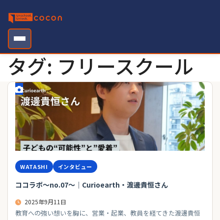
Skip
to
content
タグ:
フリースクール
WATASHI
インタビュー
ココラボ～no.07～｜Curioearth・渡邊貴恒さん
2025年9月11日
教育への強い想いを胸に、営業・起業、教員を経てきた渡邊貴恒