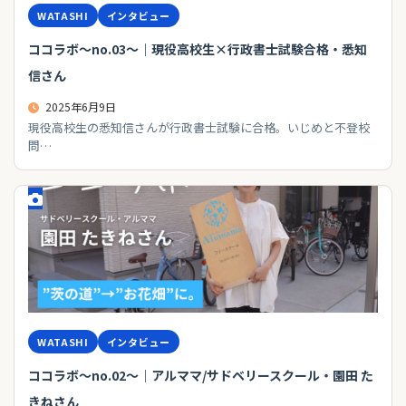
WATASHI
インタビュー
ココラボ～no.03～｜現役高校生×行政書士試験合格・悉知
信さん
2025年6月9日
現役高校生の悉知信さんが行政書士試験に合格。いじめと不登校
問…
WATASHI
インタビュー
ココラボ～no.02～｜アルママ/サドベリースクール・園田 た
きねさん