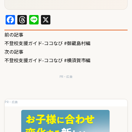
Facebook
Threads
Line
X
投
前の記事
不登校支援ガイド-ココなび #御蔵島村編
稿
次の記事
ナ
不登校支援ガイド-ココなび #横須賀市編
ビ
ゲ
PR・広告
ー
シ
PR・広告
ョ
ン