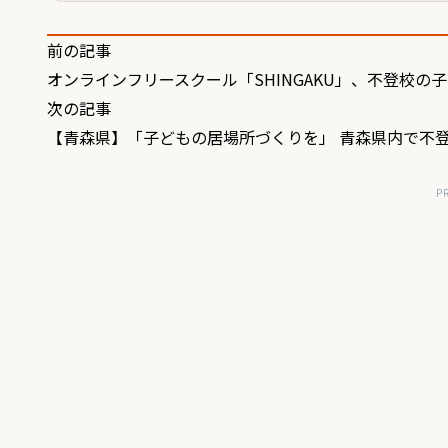
投
前の記事
オンラインフリースクール「SHINGAKU」、不登校の
稿
次の記事
ナ
【青森県】「子どもの居場所づくりを」 青森県内で不
ビ
ゲ
P
ー
シ
ョ
ン