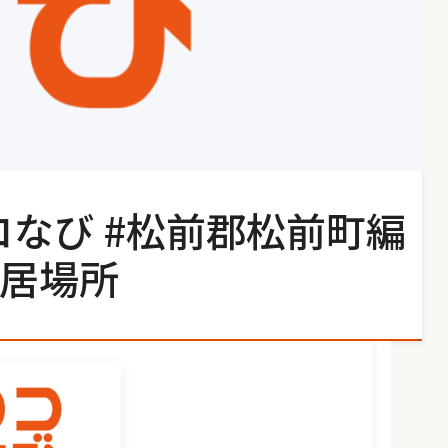
コなび #松前郡松前町編
居場所