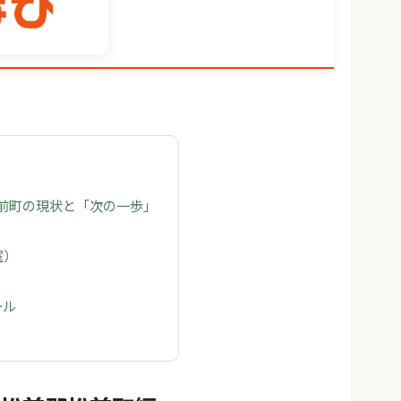
松前町の現状と「次の一歩」
室）
ール