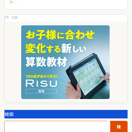
ン…
PR・広告
検索
検