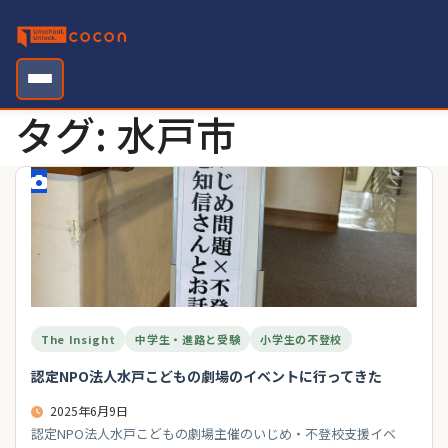
Skip
to
content
タグ:
水戸市
The Insight
中学生・進路と受験
小学生の不登校
認定NPO法人水戸こどもの劇場のイベントに行ってきた
2025年6月9日
認定NPO法人水戸こどもの劇場主催のいじめ・不登校支援イベ