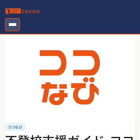
Skip
to
content
ココなび