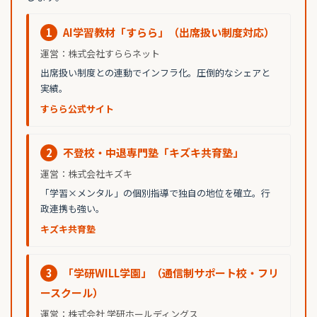
1
AI学習教材「すらら」（出席扱い制度対応）
運営：株式会社すららネット
出席扱い制度との連動でインフラ化。圧倒的なシェアと
実績。
すらら公式サイト
2
不登校・中退専門塾「キズキ共育塾」
運営：株式会社キズキ
「学習×メンタル」の個別指導で独自の地位を確立。行
政連携も強い。
キズキ共育塾
3
「学研WILL学園」（通信制サポート校・フリ
ースクール）
運営：株式会社 学研ホールディングス