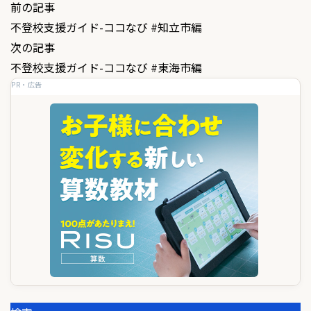
投
前の記事
不登校支援ガイド-ココなび #知立市編
稿
次の記事
ナ
不登校支援ガイド-ココなび #東海市編
ビ
PR・広告
ゲ
ー
シ
ョ
ン