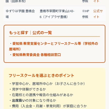
園（田原本校）
参照
イト
ゆずりは学園 豊橋会
豊橋市草間町字東山143-
※HP
公式サ
場
6（アイプラザ豊橋）
参照
イト
もっと探す｜公式の一覧
・
愛知県 教育支援センターとフリースクール等（学校外の
居場所）
・
愛知県教育委員会 各種相談窓口
フリースクールを選ぶときのポイント
・学習中心か、居場所中心か（お子さんに合うか）
・見学や体験ができるか
・在籍校との連携や報告の仕組みがあるか
・
出席扱い
の対象になり得るか
・費用（入会金・月謝・単発利用）が家庭に合うか