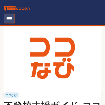
Skip
to
content
ココなび