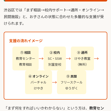
渋谷区では「まず相談→校内サポート→通所・オンライン→
民間施設」と、お子さんの状態に合わせた多層的な支援が受
けられます。
支援の流れイメージ
① 相談
② 校内
③ 通所
→
→
→
教育センター
SC・SSW
けやき教室
教育相談
別室登校
（無料）
④ オンライン
⑤ 民間
→
バーチャル
フリースクール
けやき
ゆうがく
「まず何をすればいいかわからない」という方は、
教育セン