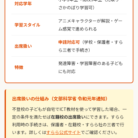
対応学年
さかのぼり学習可）
アニメキャラクターが解説・ゲー
学習スタイル
ム感覚で進められる
申請対応可
（学校・保護者・すら
出席扱い
ら三者で手続き）
発達障害・学習障害のある子ども
特徴
にも対応
出席扱いの仕組み（文部科学省 令和元年通知）
不登校の子どもが自宅でICT教材を使って学習した場合、一
定の条件を満たせば
在籍校の出席扱い
にできます。すらら
利用時の手続きは、保護者・在籍校・すらら社の三者で行
います。詳しくは
すらら公式サイト
でご確認ください。