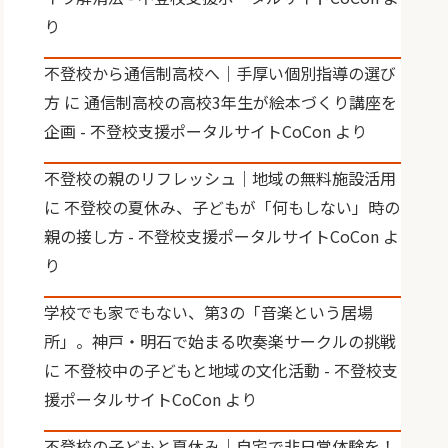
り
不登校から通信制高校へ｜手厚い個別指導の選び
方
に
通信制高校の高校3年生が絵本づくり講座を
企画 - 不登校支援ポータルサイトCoCon
より
不登校の親のリフレッシュ｜地域の無料施設活用
に
不登校の夏休み、子どもが「何もしない」時の
親の接し方 - 不登校支援ポータルサイトCoCon
よ
り
学校でも家でもない、第3の「音楽という居場
所」。神戸・明石で始まる吹奏楽サークルの挑戦
に
不登校中の子どもと地域の文化活動 - 不登校支
援ポータルサイトCoCon
より
不登校の子どもと夏休み｜自宅で非日常体験を！