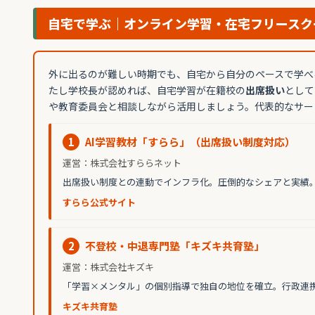
自宅で学ぶ｜オンライン学習・在宅フリースク
外に出るのが難しい時期でも、自宅から自分のペースで学べ
たし学校長が認めれば、自宅学習が在籍校の
出席扱い
として
や教育委員会と相談しながら活用しましょう。代表的なサー
1
AI学習教材「すらら」（出席扱い制度対応）
運営：株式会社すららネット
出席扱い制度との連動でインフラ化。圧倒的なシェアと実績
すらら公式サイト
2
不登校・中退専門塾「キズキ共育塾」
運営：株式会社キズキ
「学習×メンタル」の個別指導で独自の地位を確立。行政連
キズキ共育塾