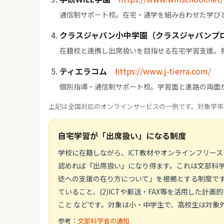
通信制サポート校。在宅・通学を組み合わせた学び
クラスジャパン小中学園（クラスジャパンプ
在籍校と連携し出席扱いを目指せる在宅学習支援。
ティエラコム
https://www.j-tierra.com/
個別指導・通信制サポート校。学習面と進路の両面
上記は全国対応のオンラインサービスの一例です。対象学年
自宅学習が「出席扱い」になる制度
学校に在籍しながら、ICT教材やオンラインフリー
認めれば『出席扱い』になり得ます。これは文部科学省
徒への支援の在り方について」を根拠とする制度です
ていること、(2)ICTや郵送・FAX等を活用した計
こと などです。対象は小・中学生で、高校生は対象
参考：
文部科学省の通知