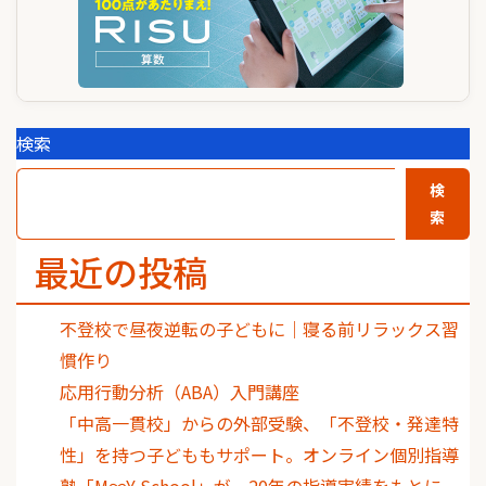
検索
検
索
最近の投稿
不登校で昼夜逆転の子どもに｜寝る前リラックス習
慣作り
応用行動分析（ABA）入門講座
「中高一貫校」からの外部受験、「不登校・発達特
性」を持つ子どももサポート。オンライン個別指導
塾「M∞Y School」が、20年の指導実績をもとに