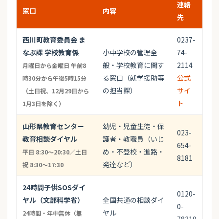
連絡
窓口
内容
先
西川町教育委員会 ま
0237-
なぶ課 学校教育係
小中学校の管理全
74-
般・学校教育に関す
2114
月曜日から金曜日 午前8
る窓口（就学援助等
公式
時30分から午後5時15分
の担当課）
サイ
（土日祝、12月29日から
ト
1月3日を除く）
山形県教育センター
幼児・児童生徒・保
023-
教育相談ダイヤル
護者・教職員（いじ
654-
め・不登校・進路・
平日 8:30〜20:30／土日
8181
発達など）
祝 8:30〜17:30
24時間子供SOSダイ
0120-
ヤル（文部科学省）
全国共通の相談ダイ
0-
ヤル
24時間・年中無休（無