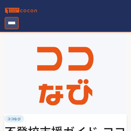
Skip
to
content
ココなび