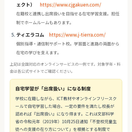
ェクト）
https://www.cjgakuen.com/
在籍校と連携し出席扱いを目指せる在宅学習支援。担任
制でホームルームもあります。
ティエラコム
https://www.j-tierra.com/
個別指導・通信制サポート校。学習面と進路の両面から
在宅の学びを支えます。
上記は全国対応のオンラインサービスの一例です。対象学年・料
金は各公式サイトでご確認ください。
自宅学習が「出席扱い」になる制度
学校に在籍しながら、ICT教材やオンラインフリースク
ールで自宅学習した場合、一定の要件を満たし校長が
認めれば『出席扱い』になり得ます。これは文部科学
省の令和元年（2019年）10月25日通知「不登校児童生
徒への支援の在り方について」を根拠とする制度で