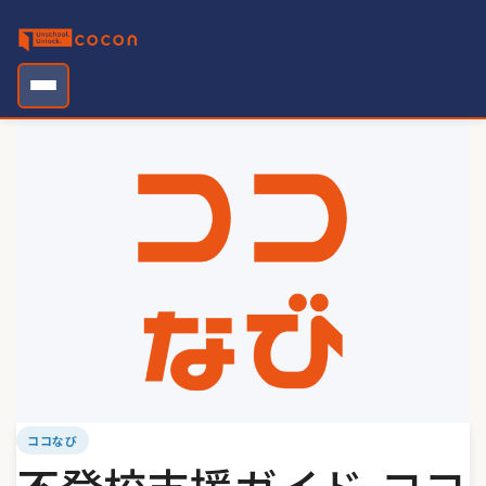
Skip
to
content
ココなび