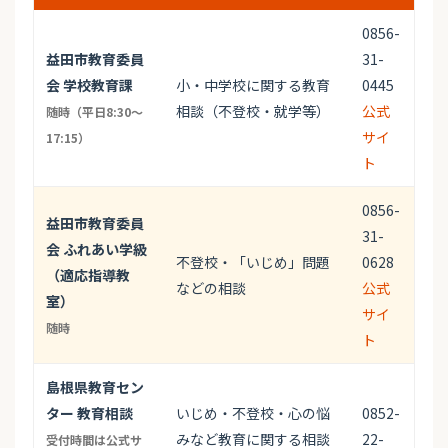
0856-
益田市教育委員
31-
会 学校教育課
小・中学校に関する教育
0445
相談（不登校・就学等）
公式
随時（平日8:30〜
サイ
17:15）
ト
0856-
益田市教育委員
31-
会 ふれあい学級
不登校・「いじめ」問題
0628
（適応指導教
などの相談
公式
室）
サイ
随時
ト
島根県教育セン
ター 教育相談
いじめ・不登校・心の悩
0852-
みなど教育に関する相談
22-
受付時間は公式サ