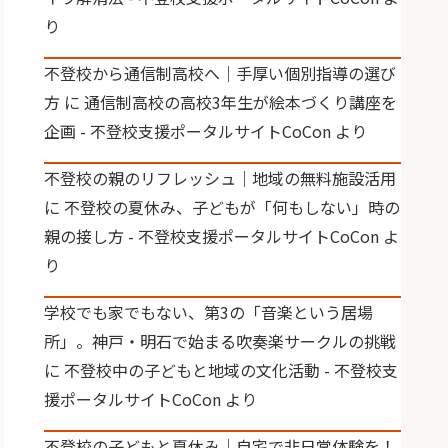
り
不登校から通信制高校へ｜手厚い個別指導の選び
方
に
通信制高校の高校3年生が絵本づくり講座を
企画 - 不登校支援ポータルサイトCoCon
より
不登校の親のリフレッシュ｜地域の無料施設活用
に
不登校の夏休み、子どもが「何もしない」時の
親の接し方 - 不登校支援ポータルサイトCoCon
よ
り
学校でも家でもない、第3の「音楽という居場
所」。神戸・明石で始まる吹奏楽サークルの挑戦
に
不登校中の子どもと地域の文化活動 - 不登校支
援ポータルサイトCoCon
より
不登校の子どもと夏休み｜自宅で非日常体験を！