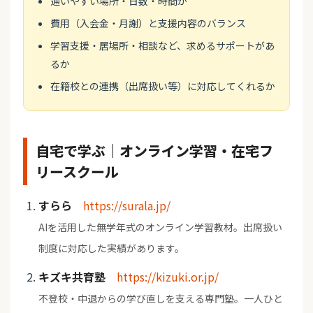
通いやすい場所・日数・時間か
費用（入会金・月謝）と支援内容のバランス
学習支援・居場所・相談など、求めるサポートがあ
るか
在籍校との連携（出席扱い等）に対応してくれるか
自宅で学ぶ｜オンライン学習・在宅フ
リースクール
すらら
https://surala.jp/
AIを活用した無学年式のオンライン学習教材。出席扱い
制度に対応した実績があります。
キズキ共育塾
https://kizuki.or.jp/
不登校・中退からの学び直しを支える専門塾。一人ひと