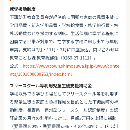
就学援助制度
下諏訪町教育委員会が経済的に困難な家庭の児童生徒に
学用品費・新入学用品費・学校給食費・修学旅行費・校
外活動費などを援助する制度。生活保護に準ずる程度に
困窮する世帯が対象で、在学する学校に申し出て毎年度
申請。支給は7月・11月・3月に口座振込。問い合わせは
教育こども課 教育総務係（0266-27-1111）。
公式：
https://www.town.shimosuwa.lg.jp/www/conte
nts/1001000000763/index.html
フリースクール等利用児童生徒支援補助金
学校以外での学びの場としてフリースクール等を利用す
る児童生徒の家庭の負担軽減を目的とした下諏訪町の補
助制度。長野県「信州型フリースクール認証制度」の認
証施設の月々の利用料に対し、月額3万円を上限に補助
（要保護100％・準要保護75％・その他50％）。1年以上