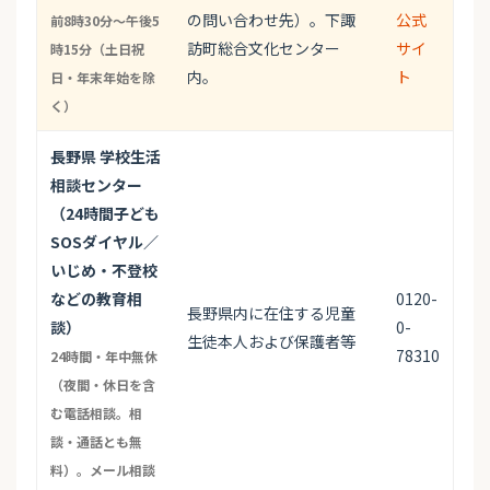
の問い合わせ先）。下諏
公式
前8時30分～午後5
訪町総合文化センター
サイ
時15分（土日祝
内。
ト
日・年末年始を除
く）
長野県 学校生活
相談センター
（24時間子ども
SOSダイヤル／
いじめ・不登校
などの教育相
0120-
長野県内に在住する児童
談）
0-
生徒本人および保護者等
78310
24時間・年中無休
（夜間・休日を含
む電話相談。相
談・通話とも無
料）。メール相談