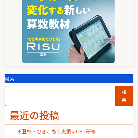
ョ
ン
検索
検
索
最近の投稿
不登校・ひきこもり支援にCBT研修