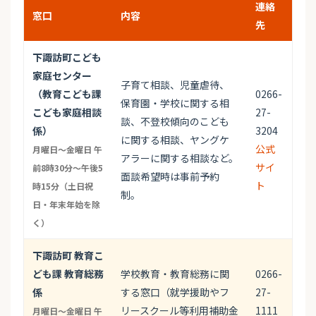
連絡
窓口
内容
先
下諏訪町こども
家庭センター
子育て相談、児童虐待、
（教育こども課
0266-
保育園・学校に関する相
こども家庭相談
27-
談、不登校傾向のこども
係）
3204
に関する相談、ヤングケ
公式
月曜日～金曜日 午
アラーに関する相談など。
サイ
前8時30分～午後5
面談希望時は事前予約
ト
時15分（土日祝
制。
日・年末年始を除
く）
下諏訪町 教育こ
ども課 教育総務
学校教育・教育総務に関
0266-
係
する窓口（就学援助やフ
27-
リースクール等利用補助金
1111
月曜日～金曜日 午