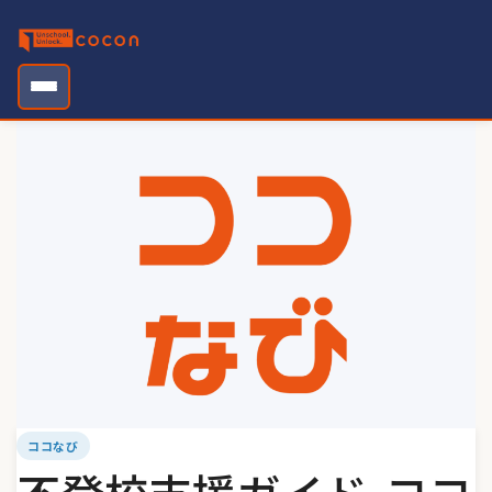
Skip
to
content
ココなび