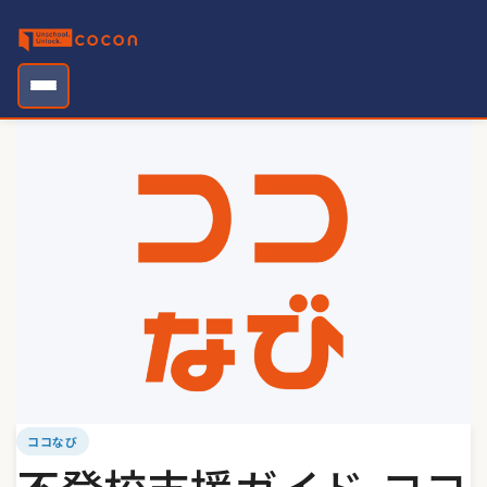
Skip
to
content
ココなび