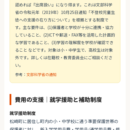
認めれば『出席扱い』になり得ます。これは文部科学
省の令和元年（2019年）10月25日通知「不登校児童生
徒への支援の在り方について」を根拠とする制度で
す。主な要件は、(1)保護者と学校が十分に連携・協力
していること、(2)ICTや郵送・FAX等を活用した計画的
な学習であること、(3)学習の理解度を学校が確認でき
ること などです。対象は小・中学生で、高校生は対象
外です。詳しくは在籍校・教育委員会にご相談くださ
い。
参考：
文部科学省の通知
費用の支援｜就学援助と補助制度
就学援助制度
松崎町に居住し町内の小・中学校に通う準要保護世帯の
保護者に対し、新入学学用品費・学用品/通学用品費・修