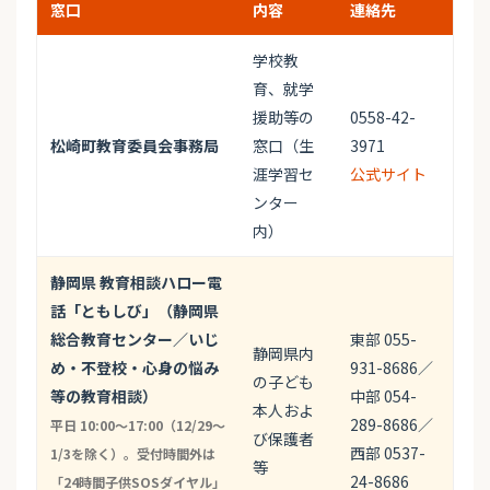
窓口
内容
連絡先
学校教
育、就学
援助等の
0558-42-
松崎町教育委員会事務局
窓口（生
3971
涯学習セ
公式サイト
ンター
内）
静岡県 教育相談ハロー電
話「ともしび」（静岡県
総合教育センター／いじ
東部 055-
静岡県内
め・不登校・心身の悩み
931-8686／
の子ども
等の教育相談）
中部 054-
本人およ
289-8686／
平日 10:00〜17:00（12/29〜
び保護者
西部 0537-
1/3を除く）。受付時間外は
等
24-8686
「24時間子供SOSダイヤル」