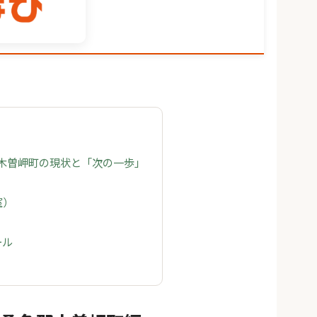
 木曽岬町の現状と「次の一歩」
室）
ール