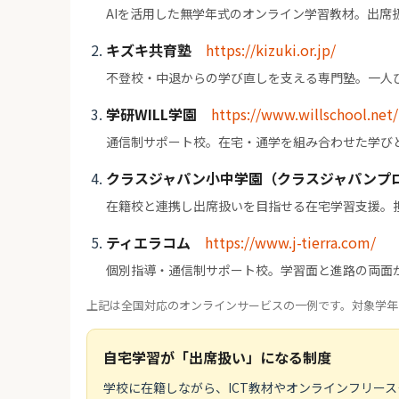
AIを活用した無学年式のオンライン学習教材。出席
キズキ共育塾
https://kizuki.or.jp/
不登校・中退からの学び直しを支える専門塾。一人
学研WILL学園
https://www.willschool.net/
通信制サポート校。在宅・通学を組み合わせた学び
クラスジャパン小中学園（クラスジャパンプ
在籍校と連携し出席扱いを目指せる在宅学習支援。
ティエラコム
https://www.j-tierra.com/
個別指導・通信制サポート校。学習面と進路の両面
上記は全国対応のオンラインサービスの一例です。対象学年
自宅学習が「出席扱い」になる制度
学校に在籍しながら、ICT教材やオンラインフリー