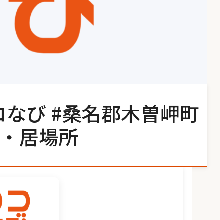
コなび #桑名郡木曽岬町
・居場所