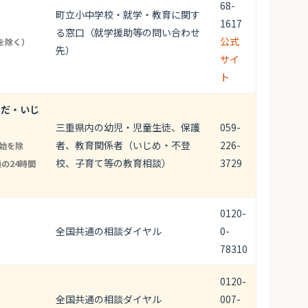
68-
町立小中学校・就学・教育に関す
1617
る窓口（就学援助等の問い合わせ
公式
を除く）
先）
サイ
ト
らだ・いじ
三重県内の幼児・児童生徒、保護
059-
者、教育関係者（いじめ・不登
226-
年始を除
校、子育て等の教育相談）
3729
通の24時間
0120-
全国共通の相談ダイヤル
0-
78310
0120-
全国共通の相談ダイヤル
007-