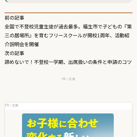
投
前の記事
全国で不登校児童生徒が過去最多。福生市で子どもの『第
稿
三の居場所』を育むフリースクールが開校1周年、活動紹
ナ
介説明会を開催
ビ
次の記事
ゲ
諦めないで！不登校一学期、出席扱いの条件と申請のコツ
ー
PR・広告
シ
ョ
PR・広告
ン