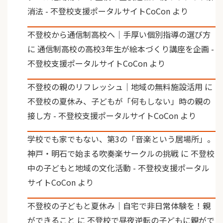
消法 - 不登校支援ポータルサイトCoCon
より
不登校から通信制高校へ｜手厚い個別指導の選び方
に
通信制高校の高校3年生が絵本づくり講座を企画 -
不登校支援ポータルサイトCoCon
より
不登校の親のリフレッシュ｜地域の無料施設活用
に
不登校の夏休み、子どもが「何もしない」時の親の
接し方 - 不登校支援ポータルサイトCoCon
より
学校でも家でもない、第3の「音楽という居場所」。
神戸・明石で始まる吹奏楽サークルの挑戦
に
不登校
中の子どもと地域の文化活動 - 不登校支援ポータル
サイトCoCon
より
不登校の子どもと夏休み｜自宅で非日常体験を！親
ができること
に
不登校で昼夜逆転の子どもに親がで