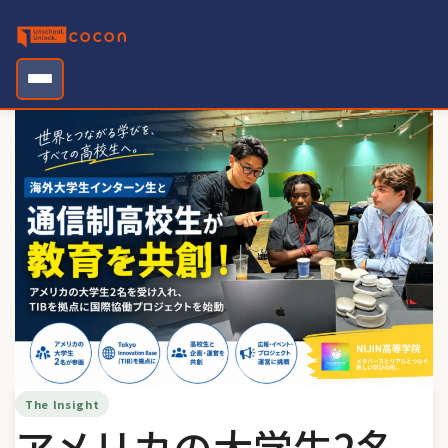
Skip
to
content
The Insight
アメリカの大学生2名