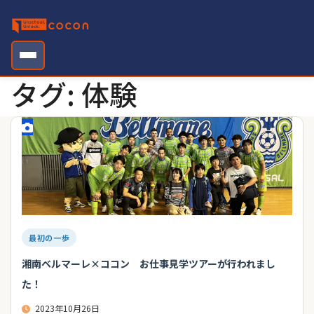
Skip
to
content
タグ:
体験
最初の一歩
湘南ベルマーレ×ココン お仕事見学ツアーが行われまし
た！
2023年10月26日