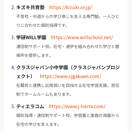
キズキ共育塾
https://kizuki.or.jp/
不登校・中退からの学び直しを支える専門塾。一人ひと
りに合わせた個別指導です。
学研WILL学園
https://www.willschool.net/
通信制サポート校。在宅・通学を組み合わせた学びと居
場所を提供します。
クラスジャパン小中学園（クラスジャパンプロジ
ェクト）
https://www.cjgakuen.com/
在籍校と連携し出席扱いを目指せる在宅学習支援。担任
制でホームルームもあります。
ティエラコム
https://www.j-tierra.com/
個別指導・通信制サポート校。学習面と進路の両面から
在宅の学びを支えます。