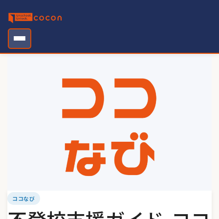
Skip
to
content
ココなび