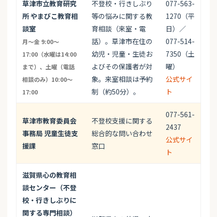
草津市立教育研究
不登校・行きしぶり
077-563-
所 やまびこ教育相
等の悩みに関する教
1270（平
談室
育相談（来室・電
日）／
話）。草津市在住の
077-514-
月〜金 9:00〜
幼児・児童・生徒お
7350（土
17:00（水曜は14:00
よびその保護者が対
曜）
まで）、土曜（電話
象。来室相談は予約
公式サイ
相談のみ）10:00〜
制（約50分）。
ト
17:00
077-561-
草津市教育委員会
不登校支援に関する
2437
事務局 児童生徒支
総合的な問い合わせ
公式サイ
援課
窓口
ト
滋賀県心の教育相
談センター（不登
校・行きしぶりに
関する専門相談）