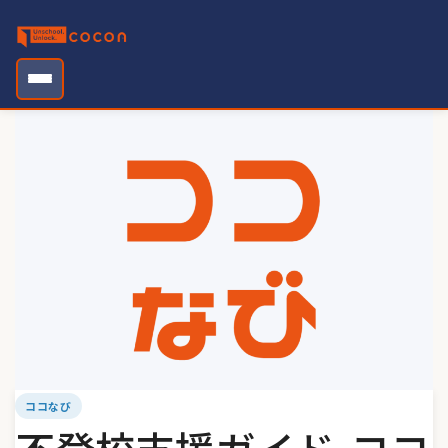
Skip
to
content
ココなび