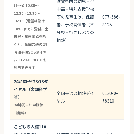
滋賀県内の幼児・小
月〜金 10:30〜
中高・特別支援学校
12:30・13:30〜
等の児童生徒、保護
077-586-
16:30（電話相談は
者、学校関係者（不
8125
16:00までに受付。土
登校・行きしぶりの
日祝・年末年始を除
相談）
く）。全国共通の24
時間子供SOSダイヤ
ル 0120-0-78310 も
利用できます
24時間子供SOSダ
イヤル（文部科学
全国共通の相談ダイ
0120-0-
省）
ヤル
78310
24時間・年中無休
（無料）
こどもの人権110