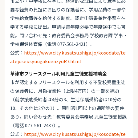
市立小・中学校に在学し、経済的な理由により就学に必
要な経費の負担にお困りの保護者に、学用品費の一部や
学校給食費等を給付する制度。認定申請書兼世帯票を在
学する学校に提出。申請は毎年度必要で年度途中でも可
能。問い合わせ先：教育委員会事務局 学校教育課 学事・
学校保健体育係（電話 077-561-2421）。
公式：
https://www.city.kusatsu.shiga.jp/kosodate/te
atejosei/syuugakuenzyoR7.html
草津市フリースクール利用児童生徒支援補助金
市が認定するフリースクールを利用する不登校児童生徒
の保護者に、月額授業料（上限4万円）の一部を補助
（就学援助受給者は4分の3、生活保護受給者は10分の
10、その他は2分の1）。原則週1回以上の通所等の要件
あり。問い合わせ先：教育委員会事務局 児童生徒支援課
（電話 077-561-2437）。
公式：
https://www.city.kusatsu.shiga.jp/kosodate/te