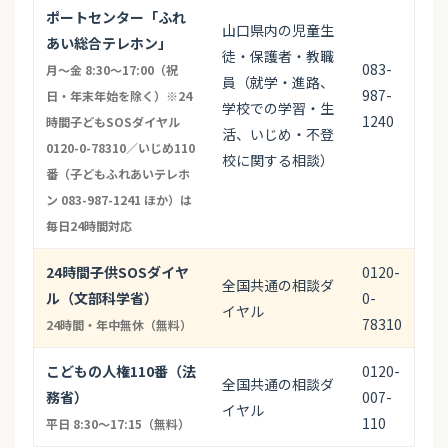
ポートセンター「ふれ
山口県内の児童生
あい総合テレホン」
徒・保護者・教職
083-
月〜金 8:30〜17:00（祝
員（就学・進路、
987-
日・年末年始を除く）※24
学校での学習・生
1240
時間子どもSOSダイヤル
活、いじめ・不登
0120-0-78310／いじめ110
校に関する相談）
番（子どもふれあいテレホ
ン 083-987-1241 ほか）は
毎日24時間対応
24時間子供SOSダイヤ
0120-
全国共通の相談ダ
ル（文部科学省）
0-
イヤル
78310
24時間・年中無休（無料）
こどもの人権110番（法
0120-
全国共通の相談ダ
務省）
007-
イヤル
110
平日 8:30〜17:15（無料）