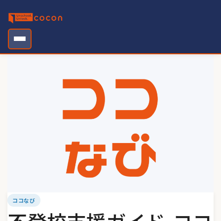
Skip
to
content
ココなび