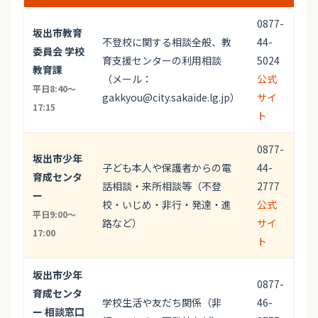
0877-
坂出市教育
不登校に関する相談全般、教
44-
委員会 学校
育支援センターの利用相談
5024
教育課
（メール：
公式
平日8:40～
gakkyou@city.sakaide.lg.jp）
サイ
17:15
ト
0877-
坂出市少年
子ども本人や保護者からの電
44-
育成センタ
話相談・来所相談等（不登
2777
ー
校・いじめ・非行・発達・進
公式
平日9:00～
路など）
サイ
17:00
ト
坂出市少年
0877-
育成センタ
学校生活や友だち関係（非
46-
ー 相談窓口