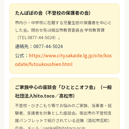
たんぽぽの会（不登校の保護者の会）
市内小・中学校に在籍する児童生徒の保護者を中心と
した会。問合せ先は坂出市教育委員会 学校教育課
（TEL 0877-44-5024）。
連絡先：0877-44-5024
公式：
https://www.city.sakaide.lg.jp/site/kos
odate/futoukoushien.html
ご家族中心の座談会「ひととこオフ会」（一般
社団法人hito.toco／高松市）
不登校・ひきこもり等でお悩みのご家族、当事者・経
験者、支援者を対象とした座談会。坂出市の不登校支
援パンフレットで紹介されている近隣（高松市瓦町）
の会。メール：sanka@hitotoco.or.jp