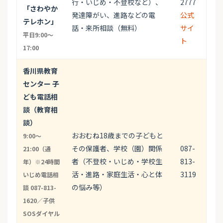
行・いじめ・不登校など）、
2777
「さわやか
発達障がい、進路などの電
公式
テレホン」
話・来所相談（無料）
サイ
平日9:00～
ト
17:00
香川県教育
センター 子
ども電話相
談（教育相
談）
おおむね18歳までの子どもと
9:00〜
その保護者、学校（園）関係
087-
21:00（通
者（不登校・いじめ・学校生
813-
年）※24時間
活・進路・家庭生活・心と体
3119
いじめ電話相
の悩み等）
談 087-813-
1620／子供
SOSダイヤル