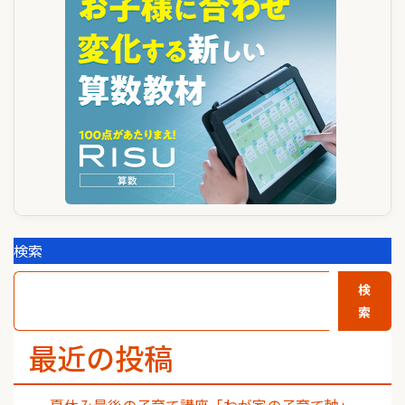
シ
ョ
ン
検索
検
索
最近の投稿
夏休み最後の子育て講座「わが家の子育て軸」