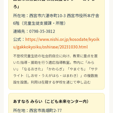
ろ」
所在地：西宮市六湛寺町10-3 西宮市役所本庁舎
6階（児童生徒支援課・所管）
連絡先：0798-35-3812
公式：
https://www.nishi.or.jp/kosodate/kyoik
u/gakkokyoiku/oshirase/20231030.html
不登校児童生徒の社会的自立に向け、教育に重点を置
いた指導・援助を行う適応指導教室。市内に「みら
い」「なるおきた」「かわらぎ」「やまぐち」「サテ
ライト（しおせ・うえがはら・はまわき）」の複数施
設を設置。利用は在籍する学校を通じて申し込む
あすなろ みらい（こども未来センター内）
所在地：西宮市高畑町2-77