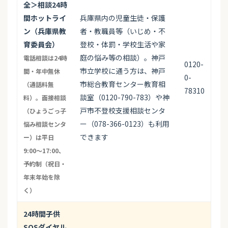
全＞相談24時
間ホットライ
兵庫県内の児童生徒・保護
ン（兵庫県教
者・教職員等（いじめ・不
育委員会）
登校・体罰・学校生活や家
庭の悩み等の相談）。神戸
電話相談は24時
0120-
市立学校に通う方は、神戸
間・年中無休
0-
市総合教育センター教育相
（通話料無
78310
談室（0120-790-783）や神
料）。面接相談
戸市不登校支援相談センタ
（ひょうごっ子
ー（078-366-0123）も利用
悩み相談センタ
できます
ー）は平日
9:00〜17:00、
予約制（祝日・
年末年始を除
く）
24時間子供
SOSダイヤル