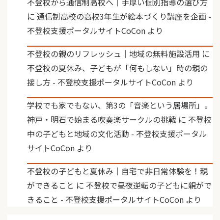
不登校から通信制高校へ｜手厚い個別指導の選び方
に
通信制高校の高校3年生が絵本づくり講座を企画 -
不登校支援ポータルサイトCoCon
より
不登校の親のリフレッシュ｜地域の無料施設活用
に
不登校の夏休み、子どもが「何もしない」時の親の
接し方 - 不登校支援ポータルサイトCoCon
より
学校でも家でもない、第3の「音楽という居場所」。
神戸・明石で始まる吹奏楽サークルの挑戦
に
不登校
中の子どもと地域の文化活動 - 不登校支援ポータル
サイトCoCon
より
不登校の子どもと夏休み｜自宅で非日常体験を！親
ができること
に
不登校で昼夜逆転の子どもに親がで
きること - 不登校支援ポータルサイトCoCon
より