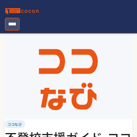
Skip
to
content
ココなび