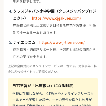
場所を提供します。
クラスジャパン小中学園（クラスジャパンプロジ
ェクト）
https://www.cjgakuen.com/
在籍校と連携し出席扱いを目指せる在宅学習支援。担任
制でホームルームもあります。
ティエラコム
https://www.j-tierra.com/
個別指導・通信制サポート校。学習面と進路の両面から
在宅の学びを支えます。
上記は全国対応のオンラインサービスの一例です。対象学年・料
金は各公式サイトでご確認ください。
自宅学習が「出席扱い」になる制度
学校に在籍しながら、ICT教材やオンラインフリースク
ールで自宅学習した場合、一定の要件を満たし校長が
認めれば『出席扱い』になり得ます。これは文部科学