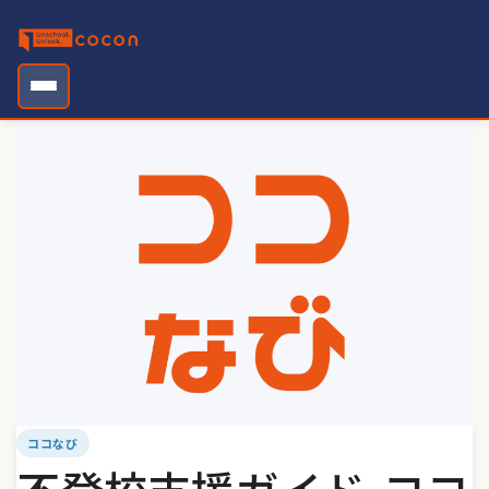
Skip
to
content
ココなび