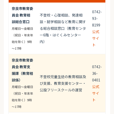
奈良市教育委
0742-
員会 教育相
不登校・心理相談、発達相
93-
談総合窓口
談・就学相談など教育に関す
8199
る総合相談窓口（教育センタ
月曜日～金曜日
公式
ー6階・はぐくみセンター
（祝日・年末年
サイ
内）
始を除く）9時
ト
～17時
奈良市教育委
員会 教育支
0742-
援課（教育相
36-
不登校児童生徒の教育相談及
談係）
0401
び支援、教育支援センター・
公式
月曜日～金曜日
公設フリースクールの運営
サイ
（祝日・年末年
ト
始を除く）9時
～17時