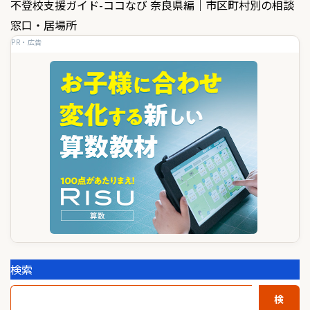
ビ
不登校支援ガイド-ココなび 奈良県編｜市区町村別の相談
ゲ
窓口・居場所
PR・広告
ー
シ
ョ
ン
検索
検