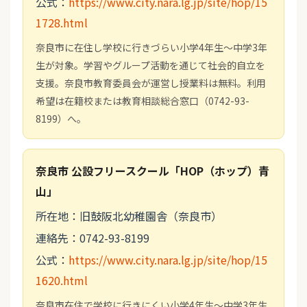
公式：
https://www.city.nara.lg.jp/site/hop/15
1728.html
奈良市に在住し学校に行きづらい小学4年生～中学3年
生が対象。学習やグループ活動を通じて社会的自立を
支援。奈良市教育委員会が運営し授業料は無料。利用
希望は在籍校または教育相談総合窓口（0742-93-
8199）へ。
奈良市 公設フリースクール「HOP（ホップ）青
山」
所在地：旧鼓阪北幼稚園舎（奈良市）
連絡先：0742-93-8199
公式：
https://www.city.nara.lg.jp/site/hop/15
1620.html
奈良市在住で学校に行きにくい小学4年生～中学3年生