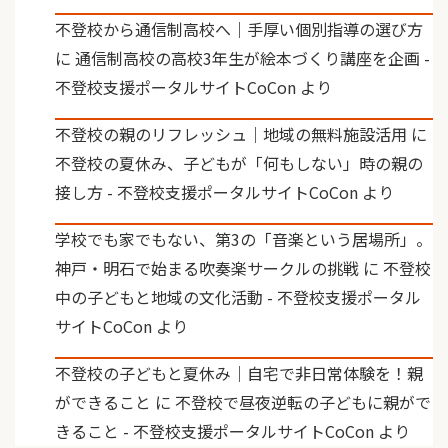
不登校から通信制高校へ｜手厚い個別指導の選び方
に
通信制高校の高校3年生が絵本づくり講座を企画 -
不登校支援ポータルサイトCoCon
より
不登校の親のリフレッシュ｜地域の無料施設活用
に
不登校の夏休み、子どもが「何もしない」時の親の
接し方 - 不登校支援ポータルサイトCoCon
より
学校でも家でもない、第3の「音楽という居場所」。
神戸・明石で始まる吹奏楽サークルの挑戦
に
不登校
中の子どもと地域の文化活動 - 不登校支援ポータル
サイトCoCon
より
不登校の子どもと夏休み｜自宅で非日常体験を！親
ができること
に
不登校で昼夜逆転の子どもに親がで
きること - 不登校支援ポータルサイトCoCon
より