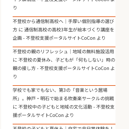
り
不登校から通信制高校へ｜手厚い個別指導の選び
方
に
通信制高校の高校3年生が絵本づくり講座を
企画 - 不登校支援ポータルサイトCoCon
より
不登校の親のリフレッシュ｜地域の無料施設活用
に
不登校の夏休み、子どもが「何もしない」時の
親の接し方 - 不登校支援ポータルサイトCoCon
よ
り
学校でも家でもない、第3の「音楽という居場
所」。神戸・明石で始まる吹奏楽サークルの挑戦
に
不登校中の子どもと地域の文化活動 - 不登校支
援ポータルサイトCoCon
より
不登校の子どもと夏休み｜自宅で非日常体験を！