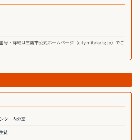
細は三鷹市公式ホームページ（city.mitaka.lg.jp）でご
ンター内分室
生徒