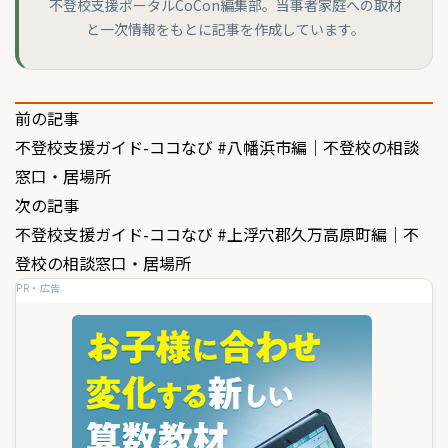
不登校支援ポータルCoCon編集部。当事者家庭への取材
と一次情報をもとに記事を作成しています。
投
前の記事
不登校支援ガイド-ココなび #八幡浜市編｜不登校の相談
稿
窓口・居場所
ナ
次の記事
ビ
不登校支援ガイド-ココなび #上浮穴郡久万高原町編｜不
ゲ
登校の相談窓口・居場所
PR・広告
ー
シ
ョ
ン