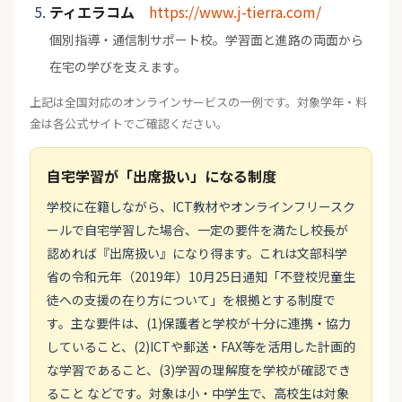
ティエラコム
https://www.j-tierra.com/
個別指導・通信制サポート校。学習面と進路の両面から
在宅の学びを支えます。
上記は全国対応のオンラインサービスの一例です。対象学年・料
金は各公式サイトでご確認ください。
自宅学習が「出席扱い」になる制度
学校に在籍しながら、ICT教材やオンラインフリースク
ールで自宅学習した場合、一定の要件を満たし校長が
認めれば『出席扱い』になり得ます。これは文部科学
省の令和元年（2019年）10月25日通知「不登校児童生
徒への支援の在り方について」を根拠とする制度で
す。主な要件は、(1)保護者と学校が十分に連携・協力
していること、(2)ICTや郵送・FAX等を活用した計画的
な学習であること、(3)学習の理解度を学校が確認でき
ること などです。対象は小・中学生で、高校生は対象