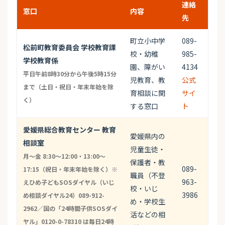
連絡
窓口
内容
先
町立小中学
089-
松前町教育委員会 学校教育課
校・幼稚
985-
学校教育係
園、障がい
4134
平日午前8時30分から午後5時15分
児教育、教
公式
まで（土日・祝日・年末年始を除
育相談に関
サイ
く）
する窓口
ト
愛媛県総合教育センター 教育
愛媛県内の
相談室
児童生徒・
月〜金 8:30〜12:00・13:00〜
保護者・教
089-
17:15（祝日・年末年始を除く）※
職員（不登
963-
えひめ子どもSOSダイヤル（いじ
校・いじ
3986
め相談ダイヤル24）089-912-
め・学校生
2962／国の「24時間子供SOSダイ
活などの相
ヤル」0120-0-78310 は毎日24時