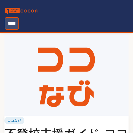
Skip
to
content
ココなび