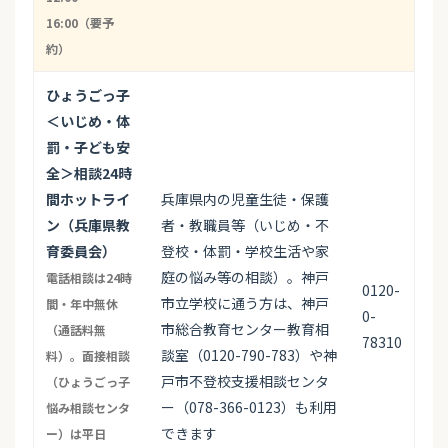
16:00（要予
約）
ひょうごっ子
＜いじめ・体
罰・子ども安
全＞相談24時
間ホットライ
兵庫県内の児童生徒・保護
ン（兵庫県教
者・教職員等（いじめ・不
育委員会）
登校・体罰・学校生活や家
庭の悩み等の相談）。神戸
電話相談は24時
0120-
市立学校に通う方は、神戸
間・年中無休
0-
市総合教育センター教育相
（通話料無
78310
談室（0120-790-783）や神
料）。面接相談
戸市不登校支援相談センタ
（ひょうごっ子
ー（078-366-0123）も利用
悩み相談センタ
できます
ー）は平日