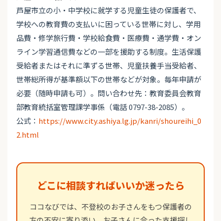
芦屋市立の小・中学校に就学する児童生徒の保護者で、
学校への教育費の支払いに困っている世帯に対し、学用
品費・修学旅行費・学校給食費・医療費・通学費・オン
ライン学習通信費などの一部を援助する制度。生活保護
受給者またはそれに準ずる世帯、児童扶養手当受給者、
世帯総所得が基準額以下の世帯などが対象。毎年申請が
必要（随時申請も可）。問い合わせ先：教育委員会教育
部教育統括室管理課学事係（電話 0797-38-2085）。
公式：
https://www.city.ashiya.lg.jp/kanri/shoureihi_0
2.html
どこに相談すればいいか迷ったら
ココなびでは、不登校のお子さんをもつ保護者の
方の不安に寄り添い、お子さんに合った支援探し