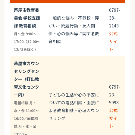
芦屋市教育委
0797-
員会 学校支援
一般的な悩み・不登校・障
38-
課 教育相談
がい・問題行動・友人関
2143
係・心の悩み等に関する教
公式
月～金 9:00～
育相談
サイ
17:00（12:00～
ト
12:45を除く）
芦屋市カウン
セリングセン
ター（打出教
育文化センタ
0797-
ー内）
子どもの生活や心の不安に
23-
ついての電話相談・面接に
5998
電話相談 月・
よる教育相談・心理カウン
公式
水・金 11:00～
セリング
サイ
16:00／面接相
ト
談 月・水・金
12:00～