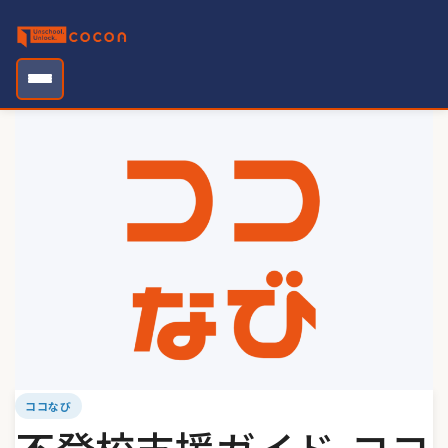
Skip
to
content
ココなび