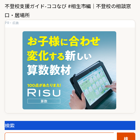
ビ
不登校支援ガイド-ココなび #相生市編｜不登校の相談窓
ゲ
口・居場所
PR・広告
ー
シ
ョ
ン
検索
検