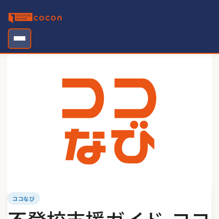
Skip
to
content
ココなび