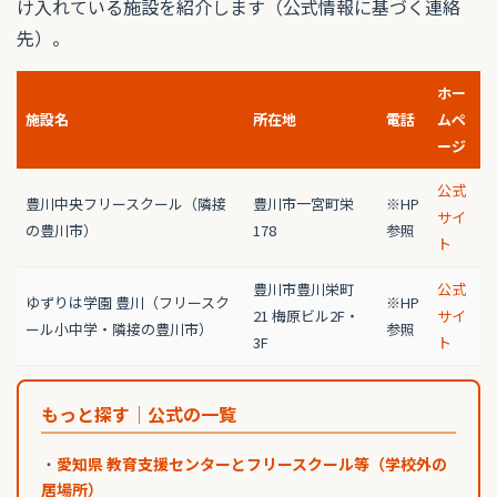
け入れている施設を紹介します（公式情報に基づく連絡
先）。
ホー
施設名
所在地
電話
ムペ
ージ
公式
豊川中央フリースクール（隣接
豊川市一宮町栄
※HP
サイ
の豊川市）
178
参照
ト
豊川市豊川栄町
公式
ゆずりは学園 豊川（フリースク
※HP
21 梅原ビル2F・
サイ
ール小中学・隣接の豊川市）
参照
3F
ト
もっと探す｜公式の一覧
・
愛知県 教育支援センターとフリースクール等（学校外の
居場所）